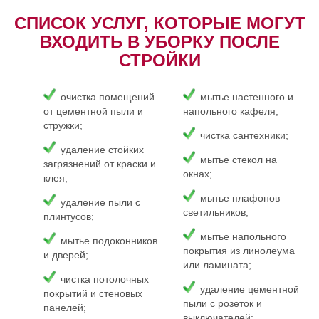
СПИСОК УСЛУГ, КОТОРЫЕ МОГУТ
ВХОДИТЬ В УБОРКУ ПОСЛЕ
СТРОЙКИ
очистка помещений
мытье настенного и
от цементной пыли и
напольного кафеля;
стружки;
чистка сантехники;
удаление стойких
мытье стекол на
загрязнений от краски и
окнах;
клея;
мытье плафонов
удаление пыли с
светильников;
плинтусов;
мытье напольного
мытье подоконников
покрытия из линолеума
и дверей;
или ламината;
чистка потолочных
удаление цементной
покрытий и стеновых
пыли с розеток и
панелей;
выключателей;