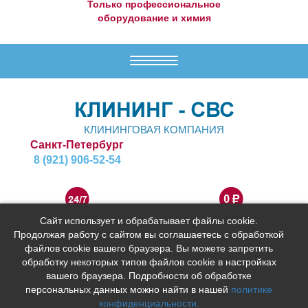
Только профессиональное
оборудование и химия
Меню
КЛИНИНГОВАЯ КОМПАНИЯ
Санкт-Петербург
8 (921) 906-52-54
Время работы
Консультации и
Сайт использует и обрабатывает файлы cookie.
Круглосуточно
выезд специалиста
Продолжая работу с сайтом вы соглашаетесь с обработкой
Заказать обратный звонок
бесплатно!
файлов cookie вашего браузера. Вы можете запретить
обработку некоторых типов файлов cookie в настройках
вашего браузера. Подробности об обработке
© 2001-2025 «CLEANING-BC». Все права защищены.
персональных данных можно найти в нашей
политике
конфиденциальности.